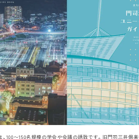
は、100〜150名規模の学会や会議の誘致です。旧門司三井倶