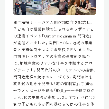
関門海峡ミュージアム開館20周年を記念し、
子ども向け職業体験で知られるキッザニアと
の連携イベント「Out of KidZania in 門司港」
が開催されました。関門DMOは、地域の事業
者と実施体制をつなぐ調整役を担いました。
門司港レトロエリアの実際の事業所を舞台
に、地域産業のリアルな仕事を体験するプロ
グラムです。関門汽船のターミナルでの接客、
門司港発祥の焼きカレーづくり、関門海峡を
渡る船の動きを見守る「海の管制官」、手旗信
号でメッセージを送る「船員」——全15プログ
ラム、10の事業者が参加し、2日間で延べ約400
名の子どもたちが門司港ならではの仕事を体